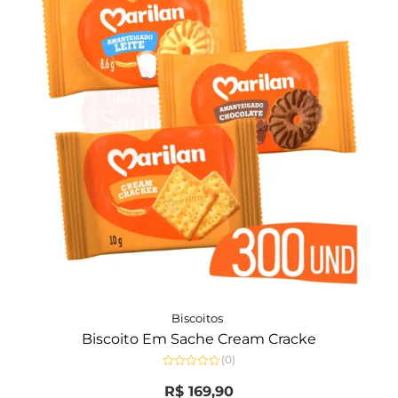
Biscoitos
Biscoito Em Sache Cream Cracke
(0)
Avaliação
0
R$
169,90
de