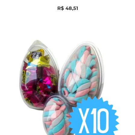
Avaliação
0
R$
48,51
de
5