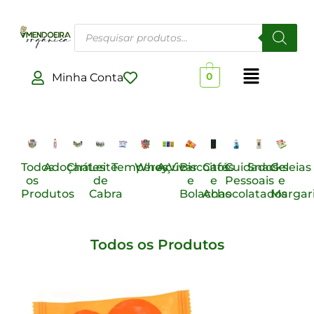
Minha Conta
0
Todos
Adoçantes
Chá
Leite
Temperos
WheyViv
Açúcar
Biscoitos
Cafés
Cuidados
Snacks
Geleias
os
de
e
e
Pessoais
e
Produtos
Cabra
Bolachas
Achocolatados
Margar
Todos os Produtos