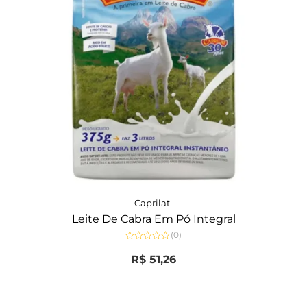
Caprilat
Leite De Cabra Em Pó Integral
(0)
Avaliação
0
R$
51,26
de
5