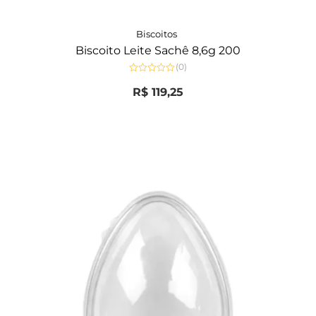
Biscoitos
Biscoito Leite Sachê 8,6g 200
(0)
Avaliação
0
R$
119,25
de
5