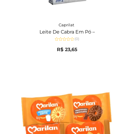
Caprilat
Leite De Cabra Em Pó –
(0)
Avaliação
0
R$
23,65
de
5