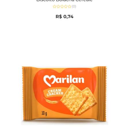
(0)
Avaliação
0
R$
0,74
de
5