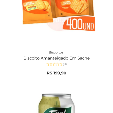
Biscoitos
Biscoito Amanteigado Em Sache
(0)
Avaliação
0
R$
199,90
de
5