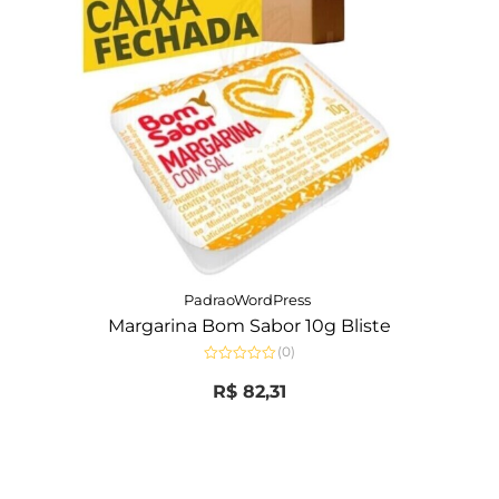
PadraoWordPress
Margarina Bom Sabor 10g Bliste
(0)
Avaliação
0
R$
82,31
de
5