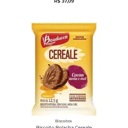
R$
37,09
de
5
Biscoitos
Biscoito Bolacha Cereale