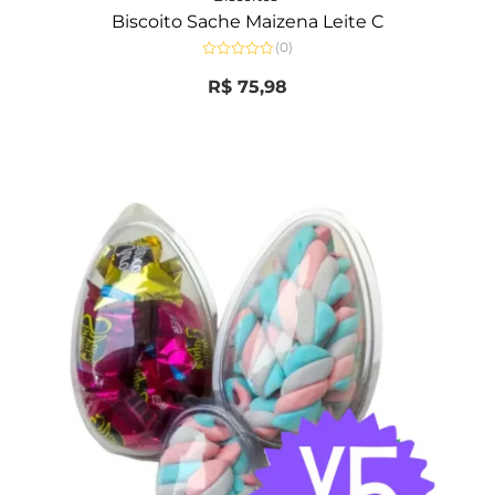
Biscoito Sache Maizena Leite C
(0)
Avaliação
0
R$
75,98
de
5