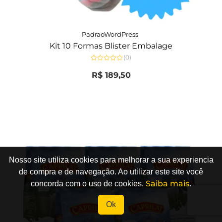
PadraoWordPress
Kit 10 Formas Blister Embalage
(0)
Avaliação
0
R$
189,50
de
5
Nosso site utiliza cookies para melhorar a sua experiencia
de compra e de navegação. Ao utilizar este site você
Saiba mais
concorda com o uso de cookies.
.
Ok