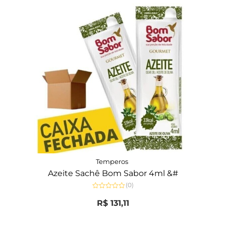
Temperos
Azeite Sachê Bom Sabor 4ml &#
(0)
Avaliação
0
R$
131,11
de
5