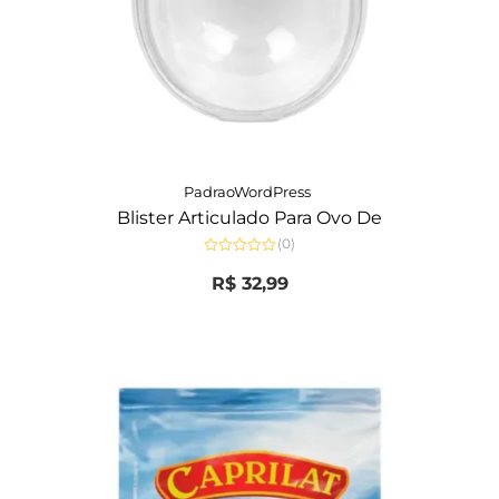
PadraoWordPress
Blister Articulado Para Ovo De
(0)
Avaliação
0
R$
32,99
de
5