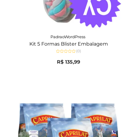
PadraoWordPress
Kit 5 Formas Blister Embalagem
(0)
Avaliação
0
R$
135,99
de
5