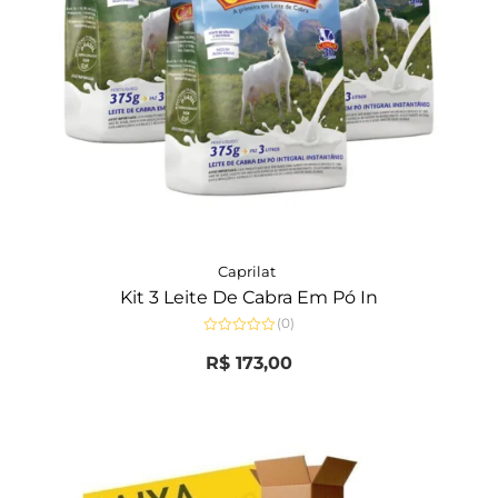
Caprilat
Kit 3 Leite De Cabra Em Pó In
(0)
Avaliação
0
R$
173,00
de
5