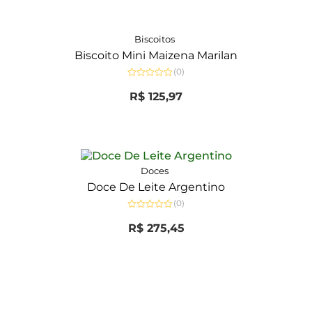
Biscoitos
Biscoito Mini Maizena Marilan
(0)
Avaliação
0
R$
125,97
de
5
Doces
Doce De Leite Argentino
(0)
Avaliação
0
R$
275,45
de
5