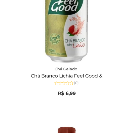
Chá Gelado
Chá Branco Lichia Feel Good &
(0)
Avaliação
0
R$
6,99
de
5