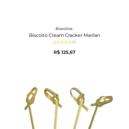
Biscoitos
Biscoito Cream Cracker Marilan
(0)
Avaliação
0
R$
125,67
de
5