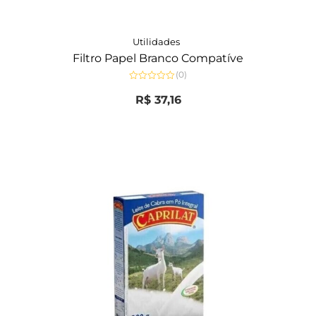
Utilidades
Filtro Papel Branco Compatíve
(0)
Avaliação
0
R$
37,16
de
5