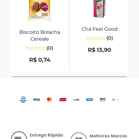
Chá Feel Good
Biscoito Bolacha
(0)
Cereale
Avaliação
(0)
0
R$
13,90
de
Avaliação
5
0
R$
0,74
de
5