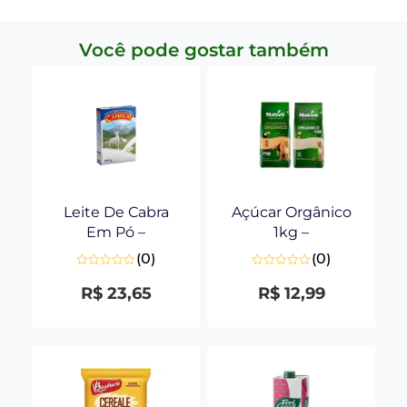
Você pode gostar também
Leite De Cabra
Açúcar Orgânico
Em Pó –
1kg –
(0)
(0)
Avaliação
Avaliação
0
0
R$
23,65
R$
12,99
de
de
5
5